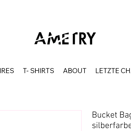
IRES
T- SHIRTS
ABOUT
LETZTE C
Bucket Ba
silberfar