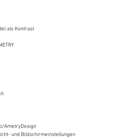
el als Kontrast
AMETRY
ch
op/AmetryDesign
icht- und Bildschirmeinstellungen