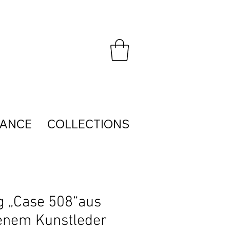
HANCE
COLLECTIONS
g „Case 508“aus
benem Kunstleder