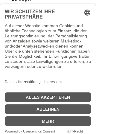
Die Tasche ist bewusst sehr flach
gearbeitet, sodass sie kaum
aufträgt und sich problemlos
unter Pulli oder Jacke tragen
lässt.
Die Ösen aus Stahl sorgen für
Stabilität und Langlebigkeit.
Die Kordel aus Paracord ist
extrem reißfest, formstabil und
lichtbeständig – gemacht für den
täglichen Einsatz.
Die Kordel gibt in 3 Stärken:
4 mm, 3 mm, 2 mm