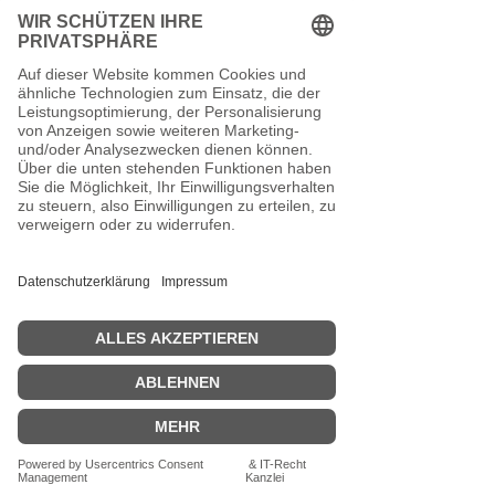
nickelfreien Haken besonders
hautfreundlich.
Ob für den Alltag oder besondere
Anlässe – diese Ohrringe
verleihen jedem Outfit eine
stilvolle und entspannten Look.
Maße:
Länge : 6,5 cm
Breite : 2,5 cm
In Silber oder Gold erhältlich,
bitte als Option auswählen.
ACHTUNG! Kindern unter 3
Jahren die Ohrringe nur unter
Aufsicht eines Erwachsenen
anziehen da sie Kleinteile enthält