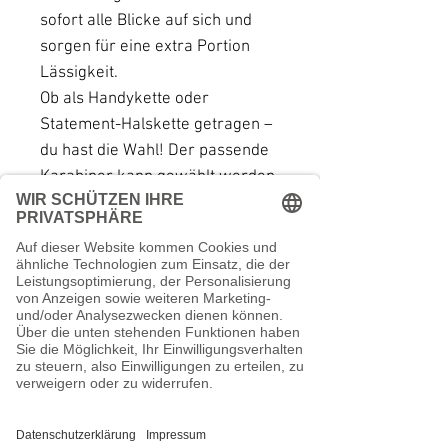
sofort alle Blicke auf sich und
sorgen für eine extra Portion
Lässigkeit.
Ob als Handykette oder
Statement-Halskette getragen –
du hast die Wahl! Der passende
Karabiner kann gewählt werden,
monochrom in Silber oder
kontrastreich in Gold.
Diese Kette verpasst dem Look
einen extra coolen Touch und
sorgt für sichere Befestigung
deines Handys.
Natürlich kann dieses
multifunktionale Teil auch als
Halskette getragen werden und
dir einen extravaganten Look