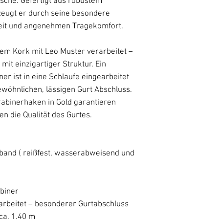
sche. Gefertigt aus robustem
zeugt er durch seine besondere
keit und angenehmen Tragekomfort.
em Kork mit Leo Muster verarbeitet –
 mit einzigartiger Struktur. Ein
er ist in eine Schlaufe eingearbeitet
ewöhnlichen, lässigen Gurt Abschluss.
rabinerhaken in Gold garantieren
en die Qualität des Gurtes.
and ( reißfest, wasserabweisend und
biner
rbeitet – besonderer Gurtabschluss
ca. 1,40 m