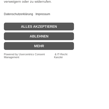
diese nachhaltige Tasche
verbindet Funktionalität mit
einer außergewöhnlichen Optik.
Maße:
Breite x Höhe x Tiefe
44 x 29 cm x 14,5 cm
Länge des Gurtes: ca. 1,40 m
- Aufgrund unterschiedlicher
Licht- und
Bildschirmeinstellungen kann die
Farbe geringfügig vom Bild
abweichen.
Herstellerhinweis: